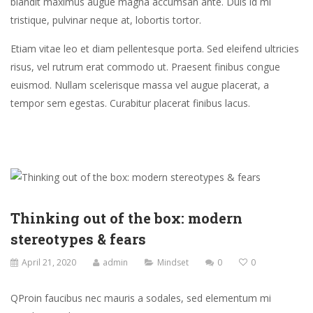
blandit maximus augue magna accumsan ante. Duis id mi
tristique, pulvinar neque at, lobortis tortor.
Etiam vitae leo et diam pellentesque porta. Sed eleifend ultricies
risus, vel rutrum erat commodo ut. Praesent finibus congue
euismod. Nullam scelerisque massa vel augue placerat, a
tempor sem egestas. Curabitur placerat finibus lacus.
Thinking out of the box: modern
stereotypes & fears
April 21, 2020
admin
Mindset
0
0
Q
Proin faucibus nec mauris a sodales, sed elementum mi