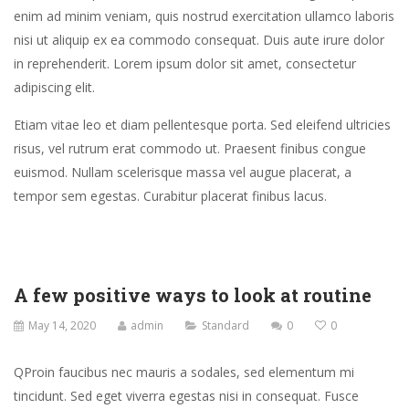
enim ad minim veniam, quis nostrud exercitation ullamco laboris
gubergren,
nisi ut aliquip ex ea commodo consequat. Duis aute irure dolor
no
in reprehenderit. Lorem ipsum dolor sit amet, consectetur
sea
adipiscing elit.
sanctus
est
Etiam vitae leo et diam pellentesque porta. Sed eleifend ultricies
labore
risus, vel rutrum erat commodo ut. Praesent finibus congue
et
euismod. Nullam scelerisque massa vel augue placerat, a
dolore.
tempor sem egestas. Curabitur placerat finibus lacus.
By
Kevin
Smith
A few positive ways to look at routine
May 14, 2020
admin
Standard
0
0
Q
Proin faucibus nec mauris a sodales, sed elementum mi
tincidunt. Sed eget viverra egestas nisi in consequat. Fusce