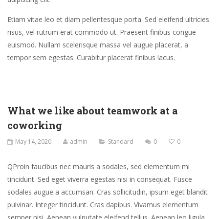
sanctus
est
Etiam vitae leo et diam pellentesque porta. Sed eleifend ultricies
labore
risus, vel rutrum erat commodo ut. Praesent finibus congue
et
euismod. Nullam scelerisque massa vel augue placerat, a
dolore.
tempor sem egestas. Curabitur placerat finibus lacus.
By
Kevin
Smith
What we like about teamwork at a
coworking
May 14, 2020
admin
Standard
0
0
Q
Proin faucibus nec mauris a sodales, sed elementum mi
tincidunt. Sed eget viverra egestas nisi in consequat. Fusce
sodales augue a accumsan. Cras sollicitudin, ipsum eget blandit
pulvinar. Integer tincidunt. Cras dapibus. Vivamus elementum
semper nisi. Aenean vulputate eleifend tellus. Aenean leo ligula,