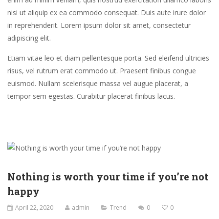
gubergren,
nisi ut aliquip ex ea commodo consequat. Duis aute irure dolor
no
in reprehenderit. Lorem ipsum dolor sit amet, consectetur
sea
adipiscing elit.
sanctus
est
Etiam vitae leo et diam pellentesque porta. Sed eleifend ultricies
labore
risus, vel rutrum erat commodo ut. Praesent finibus congue
et
euismod. Nullam scelerisque massa vel augue placerat, a
dolore.
tempor sem egestas. Curabitur placerat finibus lacus.
By
Kevin
Smith
Nothing is worth your time if you’re not
happy
April 22, 2020
admin
Trend
0
0