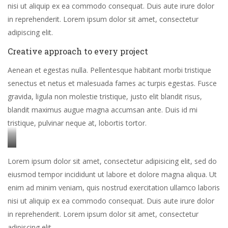
nisi ut aliquip ex ea commodo consequat. Duis aute irure dolor
in reprehenderit. Lorem ipsum dolor sit amet, consectetur
adipiscing elit.
Creative approach to every project
Aenean et egestas nulla. Pellentesque habitant morbi tristique
senectus et netus et malesuada fames ac turpis egestas. Fusce
gravida, ligula non molestie tristique, justo elit blandit risus,
blandit maximus augue magna accumsan ante. Duis id mi
tristique, pulvinar neque at, lobortis tortor.
Stet
Lorem ipsum dolor sit amet, consectetur adipisicing elit, sed do
clita
eiusmod tempor incididunt ut labore et dolore magna aliqua. Ut
kasd
enim ad minim veniam, quis nostrud exercitation ullamco laboris
gubergren,
nisi ut aliquip ex ea commodo consequat. Duis aute irure dolor
no
in reprehenderit. Lorem ipsum dolor sit amet, consectetur
sea
adipiscing elit.