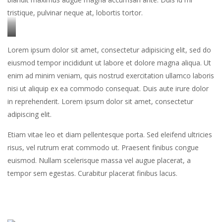
tristique, pulvinar neque at, lobortis tortor.
Stet
Lorem ipsum dolor sit amet, consectetur adipisicing elit, sed do
clita
eiusmod tempor incididunt ut labore et dolore magna aliqua. Ut
kasd
enim ad minim veniam, quis nostrud exercitation ullamco laboris
gubergren,
nisi ut aliquip ex ea commodo consequat. Duis aute irure dolor
no
in reprehenderit. Lorem ipsum dolor sit amet, consectetur
sea
adipiscing elit.
sanctus
est
Etiam vitae leo et diam pellentesque porta. Sed eleifend ultricies
labore
risus, vel rutrum erat commodo ut. Praesent finibus congue
et
euismod. Nullam scelerisque massa vel augue placerat, a
dolore.
tempor sem egestas. Curabitur placerat finibus lacus.
By
Kevin
Smith